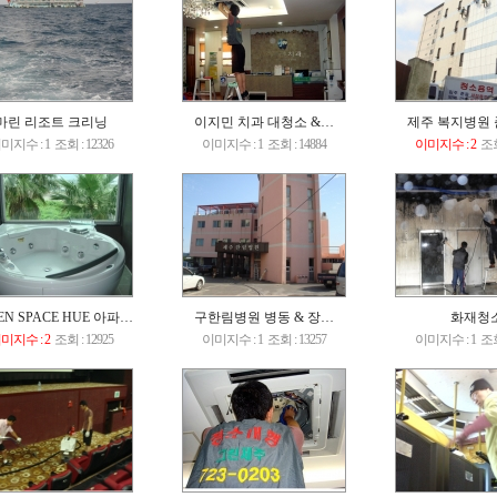
마린 리조트 크리닝
이지민 치과 대청소 &…
제주 복지병원
미지수 : 1
조회 : 12326
이미지수 : 1
조회 : 14884
이미지수 : 2
조회
EN SPACE HUE 아파…
구한림병원 병동 & 장…
화재청
미지수 : 2
조회 : 12925
이미지수 : 1
조회 : 13257
이미지수 : 1
조회