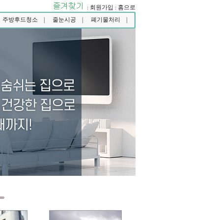
회원가입
홈으로
:
:
주방후드청소 |
줄눈시공 |
폐기물처리 |