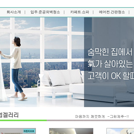
회사소개 |
입주.준공외벽청소 |
카페트.쇼파 |
에어컨.간판청소 |