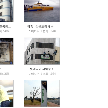
 준공청…
장흥 - 성산포항 쾌속…
 : 14049
이미지수 : 1
조회 : 13998
소
롯데리아 외벽청소
 : 13058
이미지수 : 1
조회 : 12454